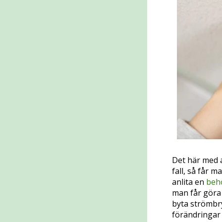
Det här med at
fall, så får m
anlita en
behö
man får göra
byta strömbry
förändringar i