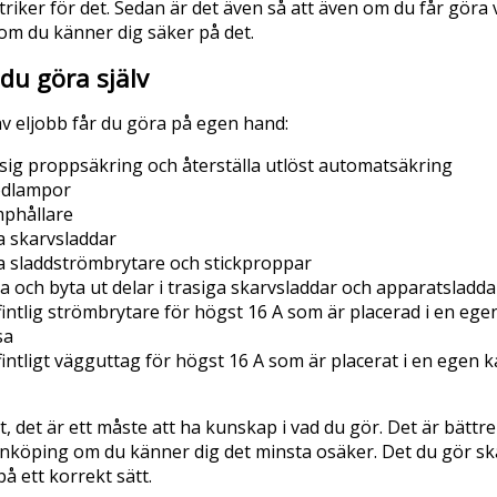
ktriker för det. Sedan är det även så att även om du får göra 
om du känner dig säker på det.
 du göra själv
v eljobb får du göra på egen hand:
asig proppsäkring och återställa utlöst automatsäkring
ödlampor
mphållare
 skarvsladdar
 sladdströmbrytare och stickproppar
 och byta ut delar i trasiga skarvsladdar och apparatsladda
intlig strömbrytare för högst 16 A som är placerad i en ege
sa
intligt vägguttag för högst 16 A som är placerat i en egen k
 det är ett måste att ha kunskap i vad du gör. Det är bättre
Jönköping om du känner dig det minsta osäker. Det du gör s
på ett korrekt sätt.