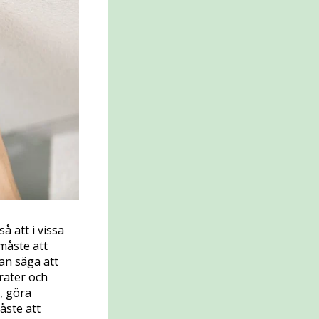
så att i vissa
 måste att
man säga att
rater och
, göra
åste att