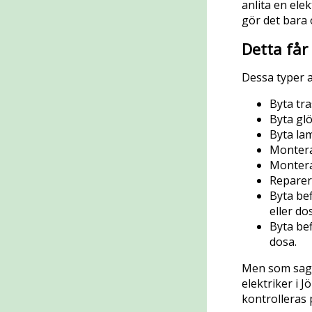
anlita en ele
gör det bara 
Detta får
Dessa typer a
Byta tr
Byta gl
Byta la
Montera
Montera
Reparera
Byta bef
eller do
Byta bef
dosa.
Men som sagt,
elektriker i 
kontrolleras 