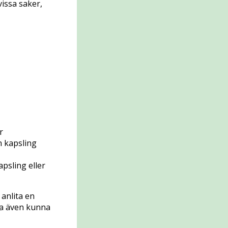
vissa saker,
r
n kapsling
apsling eller
 anlita en
ka även kunna