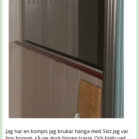
Jag har en kompis jag brukar hänga med. Sist jag var
hos honom, så var dock hissen trasig. Och hjälp vad