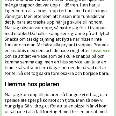
många trappor det var upp till dörren. Han har ju
lägenheten allra högst upp i ett hus med rätt många
våningar. Men eftersom att hissen inte funkade var
det ju bara att traska upp när jag skulle till honom.
När jag nästan var uppe, så mötte jag folk i trappan,
med möbler! Då håller kompisens granne på att flytta!
Snacka om taskig tajming att flytta när hissen inte
funkar och man får bära alla prylar i trappan. Pratade
en snabbis med dem och de hade ringt efter
hisservice
och sa att det verkade som de skulle snabba på och
komma samma dag, men en hiss service kan ju ta en
timme så väl som flera dagar beroende på vad det är
för fel. Så det tog säkra före osäkra och började bära.
Hemma hos polaren
När jag kom upp till polaren så hängde vi ett tag och
spelade lite spel på konsol och tjöta. Men så blev vi
hungriga. Så vi drog ut för att ta en pizza. När vi kom
ut så hade i alla fall företaget med hissen börjat med