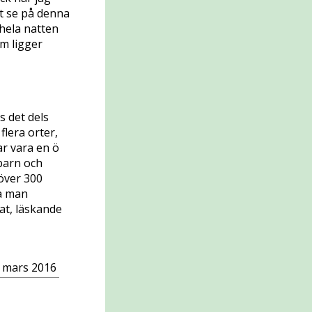
tt se på denna
 hela natten
om ligger
s det dels
flera orter,
ar vara en ö
barn och
 över 300
ta man
at, läskande
 mars 2016