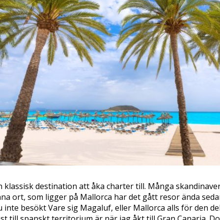
 klassisk destination att åka charter till. Många skandinaver 
 denna ort, som ligger på Mallorca har det gått resor ända seda
u inte besökt Vare sig Magaluf, eller Mallorca alls för den de
t till spanskt territorium är när jag åkt till Gran Canaria. D