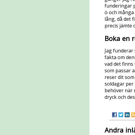
funderingar p
ö och många o
lång, då det 
precis jämte 
Boka en r
Jag funderar 
fakta om denn
vad det finns 
som passar a
reser dit som
soldagar per 
behöver när 
dryck och de
Andra inl