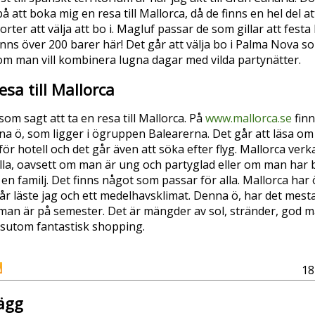
å att boka mig en resa till Mallorca, då de finns en hel del a
rter att välja att bo i. Magluf passar de som gillar att festa
finns över 200 barer här! Det går att välja bo i Palma Nova s
om man vill kombinera lugna dagar med vilda partynätter.
esa till Mallorca
som sagt att ta en resa till Mallorca. På
www.mallorca.se
finn
a ö, som ligger i ögruppen Balearerna. Det går att läsa om 
för hotell och det går även att söka efter flyg. Mallorca verk
lla, oavsett om man är ung och partyglad eller om man har 
 en familj. Det finns något som passar för alla. Mallorca har
år läste jag och ett medelhavsklimat. Denna ö, har det mes
man är på semester. Det är mängder av sol, stränder, god m
ssutom fantastisk shopping.
18
ägg