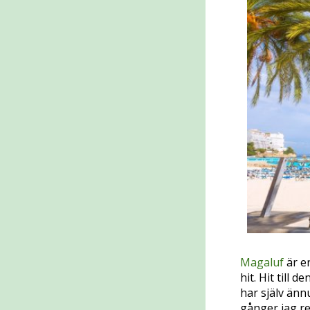
Magaluf
är en
hit. Hit till
har själv änn
gånger jag res